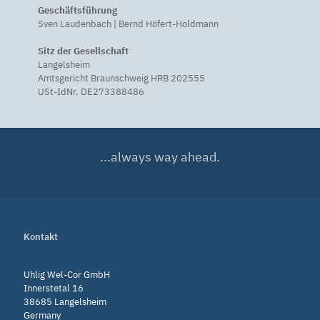
Geschäftsführung
Sven Laudenbach | Bernd Höfert-Holdmann
Sitz der Gesellschaft
Langelsheim
Amtsgericht Braunschweig HRB 202555
USt-IdNr. DE273388486
...always way ahead.
Kontakt
Uhlig Wel-Cor GmbH
Innerstetal 16
38685 Langelsheim
Germany