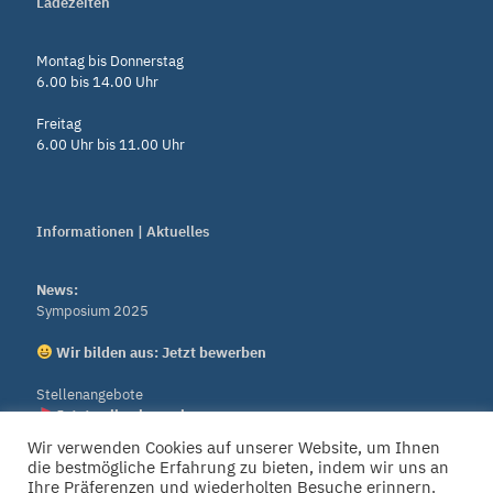
Ladezeiten
Montag bis Donnerstag
6.00 bis 14.00 Uhr
Freitag
6.00 Uhr bis 11.00 Uhr
Informationen | Aktuelles
News:
Symposium 2025
Wir bilden aus: Jetzt bewerben
Stellenangebote
Jetzt online bewerben
Wir verwenden Cookies auf unserer Website, um Ihnen
Downloads
die bestmögliche Erfahrung zu bieten, indem wir uns an
Impressum
|
Datenschutz
Ihre Präferenzen und wiederholten Besuche erinnern.